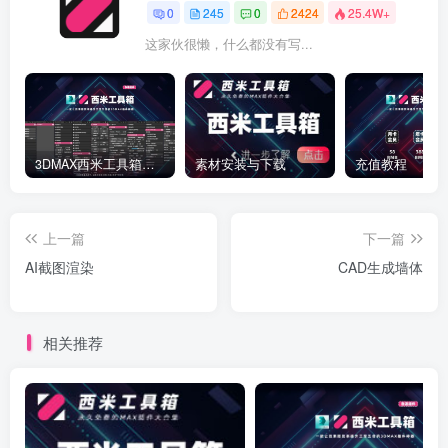
0
245
0
2424
25.4W+
这家伙很懒，什么都没有写...
3DMAX西米工具箱下载
素材安装与下载
充值教程
上一篇
下一篇
AI截图渲染
CAD生成墙体
相关推荐