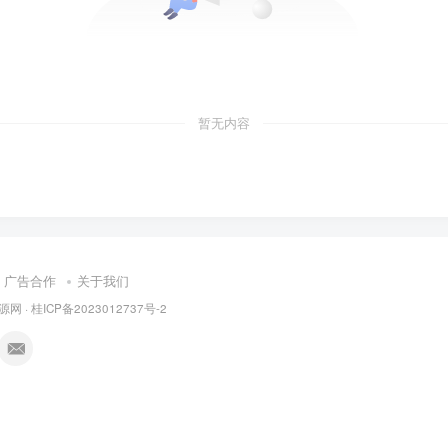
暂无内容
广告合作
关于我们
源网
·
桂ICP备2023012737号-2