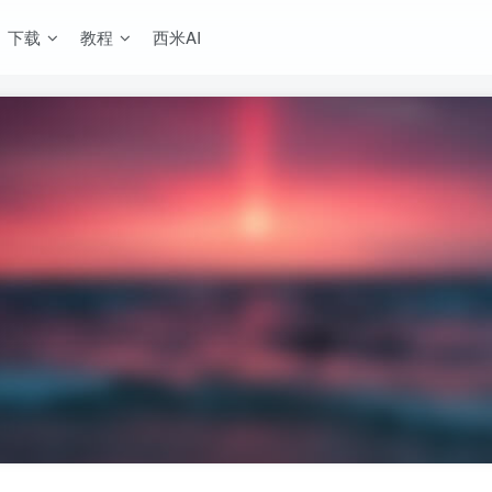
下载
教程
西米AI