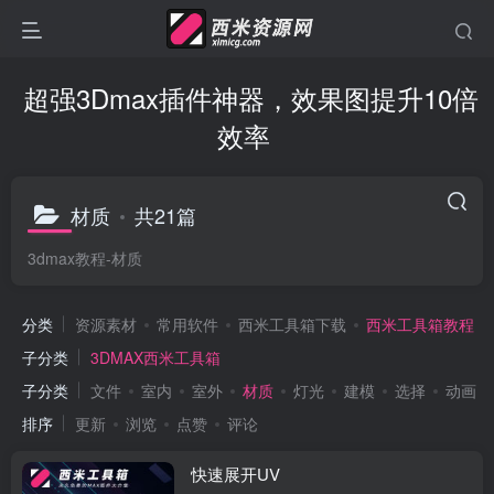
超强3Dmax插件神器，效果图提升10倍
效率
材质
共21篇
3dmax教程-材质
分类
资源素材
常用软件
西米工具箱下载
西米工具箱教程
子分类
3DMAX西米工具箱
子分类
文件
室内
室外
材质
灯光
建模
选择
动画
排序
更新
浏览
点赞
评论
快速展开UV