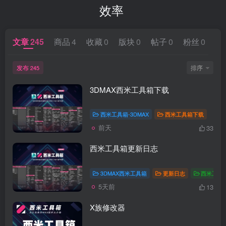
效率
文章
245
商品
4
收藏
0
版块
0
帖子
0
粉丝
0
发布
排序
245
3DMAX西米工具箱下载
西米工具箱-3DMAX
西米工具箱下载
前天
33
西米工具箱更新日志
3DMAX西米工具箱
更新日志
西米工具
5天前
13
X族修改器