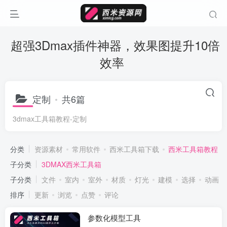
超强3Dmax插件神器，效果图提升10倍
效率
定制
共6篇
3dmax工具箱教程-定制
分类
资源素材
常用软件
西米工具箱下载
西米工具箱教程
子分类
3DMAX西米工具箱
子分类
文件
室内
室外
材质
灯光
建模
选择
动画
排序
更新
浏览
点赞
评论
参数化模型工具