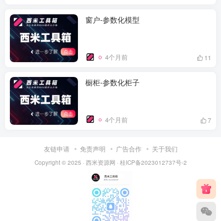
窗户-参数化模型
4个月前
11
橱柜-参数化柜子
4个月前
7
友链申请
免责声明
广告合作
关于我们
Copyright © 2025 ·
西米资源网
·
桂ICP备2023012737号-2