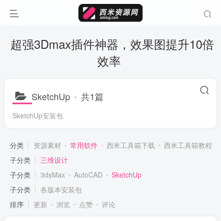
超强3Dmax插件神器，效果图提升10倍
效率
SketchUp
共1篇
SketchUp安装包
分类
资源素材
常用软件
西米工具箱下载
西米工具箱教程
子分类
三维设计
子分类
3dsMax
AutoCAD
SketchUp
子分类
各版本安装包
排序
更新
浏览
点赞
评论