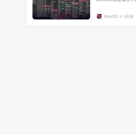
XimiCG
3天前