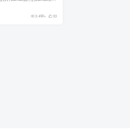
3.4W+
33