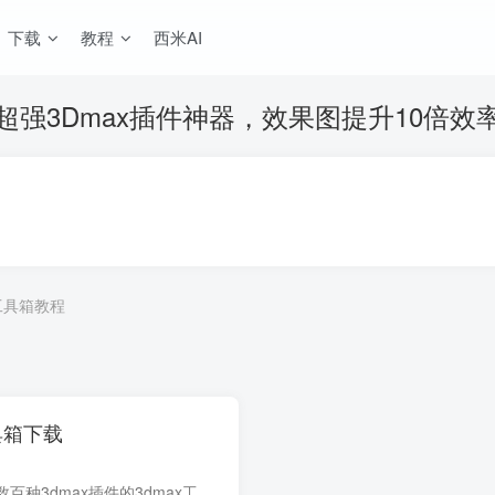
下载
教程
西米AI
超强3Dmax插件神器，效果图提升10倍效
工具箱教程
具箱下载
西米工具箱是集合了数百种3dmax插件的3dmax工具箱，包含vrcr材质转换，3dmax导出su，3dmax一键建模，3dmax模型库等核心功能，帮助您提高3至5倍绘图效率！ 下载地址： 直接下载（仅安装包）下载 ...