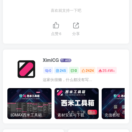
喜欢就支持一下吧
点赞
6
分享
XimiCG
0
245
0
2424
25.4W+
这家伙很懒，什么都没有写...
3DMAX西米工具箱下载
素材安装与下载
充值教程