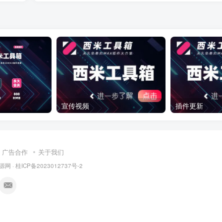
宣传视频
插件更新
广告合作
关于我们
源网
·
桂ICP备2023012737号-2