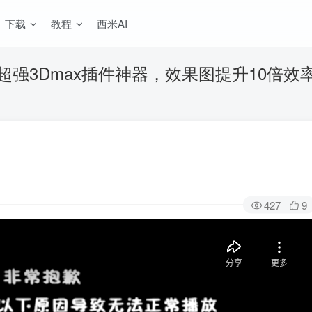
下载
教程
西米AI
超强3Dmax插件神器，效果图提升10倍效
427
9