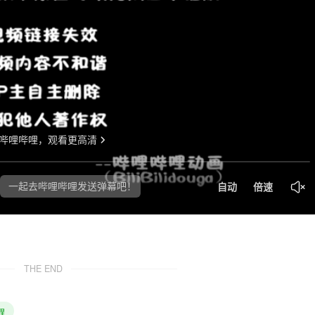
THE END
程