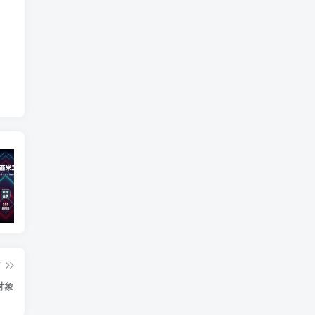
宣传视频
插件更新
智
篇
对象