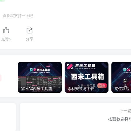
喜欢就支持一下吧
点赞
9
分享
3DMAX西米工具箱下载
素材安装与下载
充值教程
下一
按面数选择