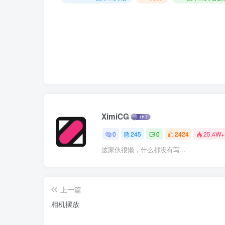
XimiCG
0
245
0
2424
25.4W+
这家伙很懒，什么都没有写...
上一篇
相机摆放