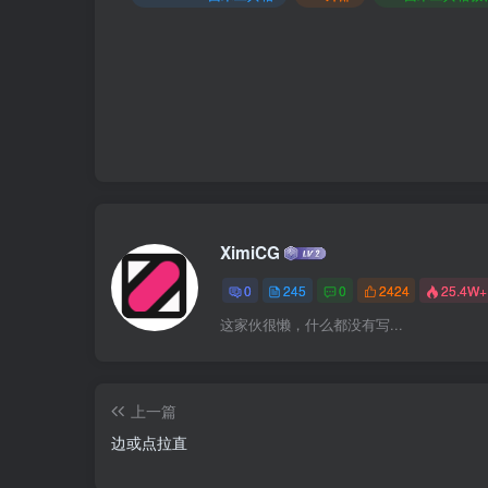
XimiCG
0
245
0
2424
25.4W+
这家伙很懒，什么都没有写...
上一篇
边或点拉直