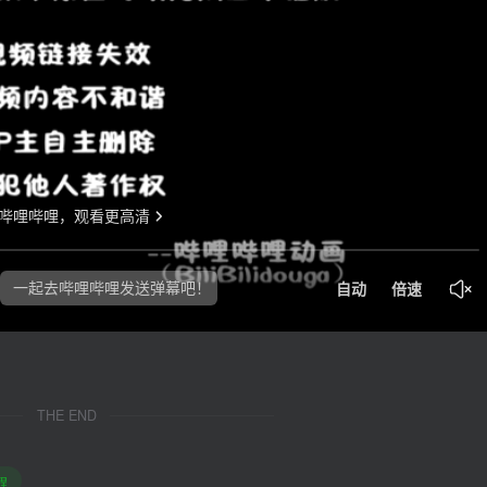
THE END
程