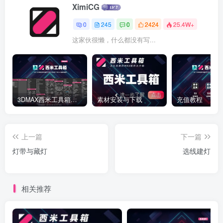
XimiCG
0
245
0
2424
25.4W+
这家伙很懒，什么都没有写...
3DMAX西米工具箱下载
素材安装与下载
充值教程
上一篇
下一篇
灯带与藏灯
选线建灯
相关推荐