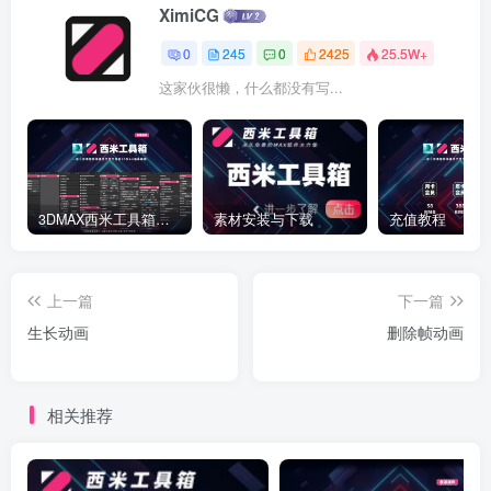
XimiCG
0
245
0
2425
25.5W+
这家伙很懒，什么都没有写...
3DMAX西米工具箱下载
素材安装与下载
充值教程
上一篇
下一篇
生长动画
删除帧动画
相关推荐