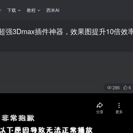
件
下载
教程
西米AI
超强3Dmax插件神器，效果图提升10倍效
286
6