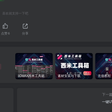
喜欢就支持一下吧
点赞
6
分享
3DMAX西米工具箱下载
素材安装与下载
充值教程
下一
一键U