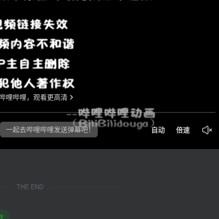
THE END
程