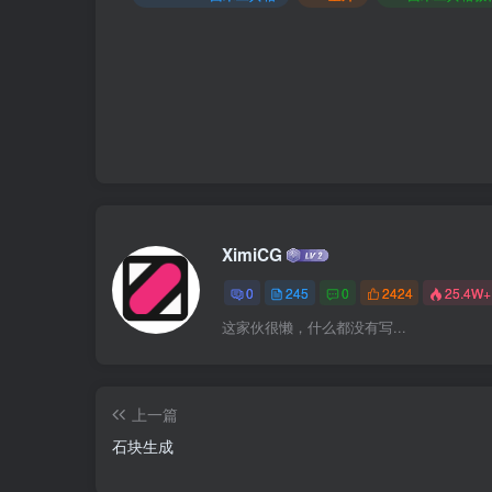
XimiCG
0
245
0
2424
25.4W+
这家伙很懒，什么都没有写...
上一篇
石块生成