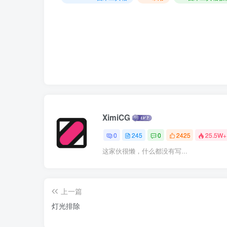
XimiCG
0
245
0
2425
25.5W+
这家伙很懒，什么都没有写...
上一篇
灯光排除