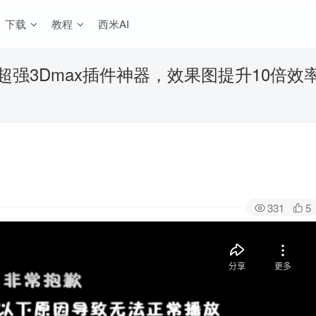
下载
教程
西米AI
超强3Dmax插件神器，效果图提升10倍效
331
5