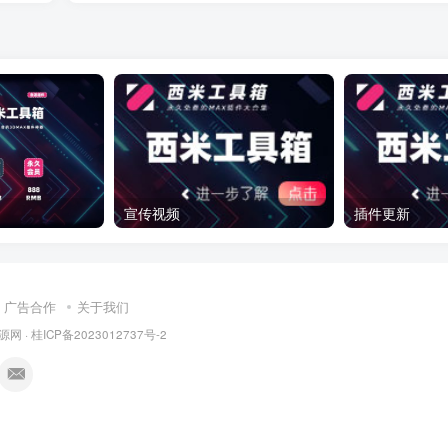
宣传视频
插件更新
广告合作
关于我们
源网
·
桂ICP备2023012737号-2