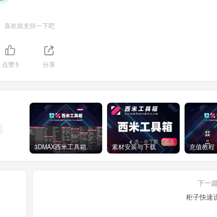
喜欢就支持一下吧
点赞
5
分享
3DMAX西米工具箱下载
素材安装与下载
充值教程
下一
柜子快速