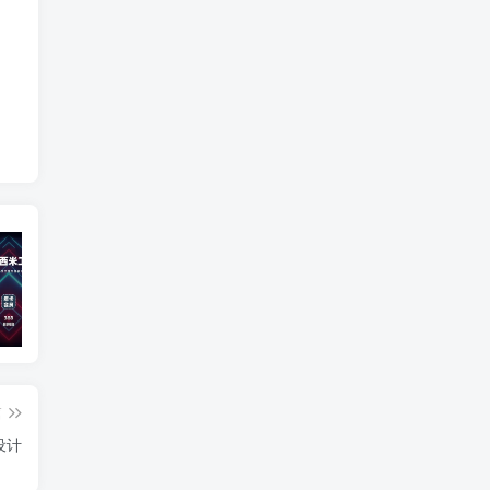
宣传视频
插件更新
智
篇
设计