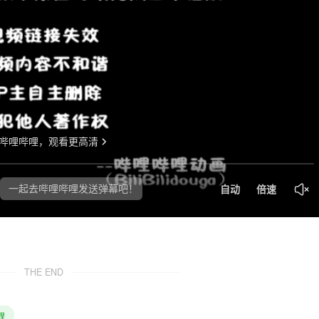
THE END
程