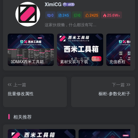
XimiCG
0
245
0
2425
25.6W+
这家伙很懒，什么都没有写...
3DMAX西米工具箱下载
素材安装与下载
充值教程
上一篇
下一篇
批量修改属性
橱柜-参数化柜子
相关推荐