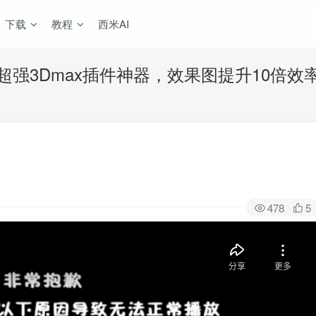
下载
教程
西米AI
超强3Dmax插件神器，效果图提升10倍效
478
5