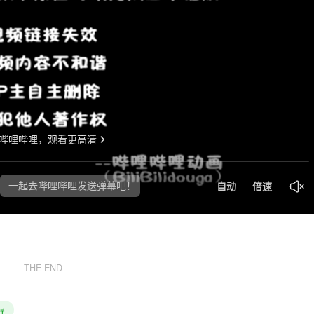
THE END
程