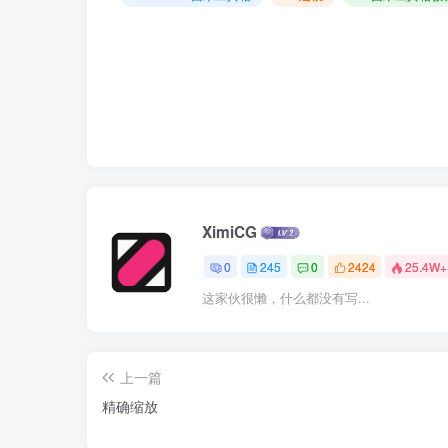
XimiCG
0
245
0
2424
25.4W+
这家伙很懒，什么都没有写...
上一篇
精确缩放