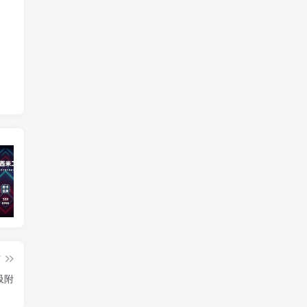
宣传视频
插件更新
智
篇
吸附