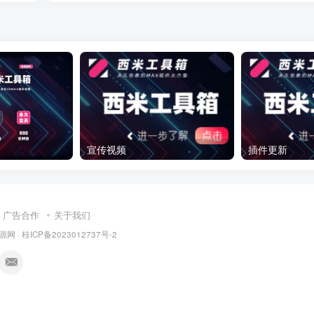
宣传视频
插件更新
广告合作
关于我们
源网
·
桂ICP备2023012737号-2