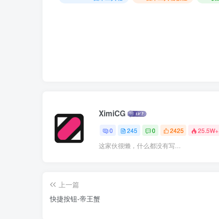
XimiCG
0
245
0
2425
25.5W+
这家伙很懒，什么都没有写...
上一篇
快捷按钮-帝王蟹