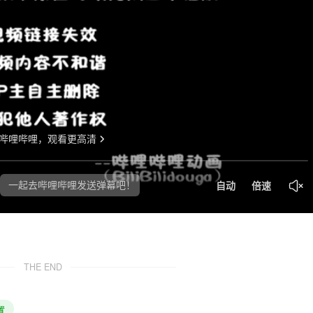
THE END
置