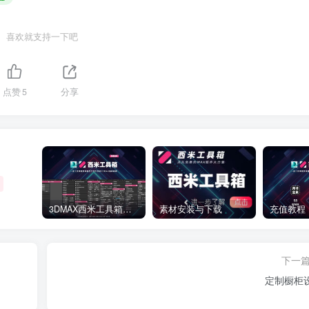
喜欢就支持一下吧
点赞
5
分享
3DMAX西米工具箱下载
素材安装与下载
充值教程
下一
定制橱柜