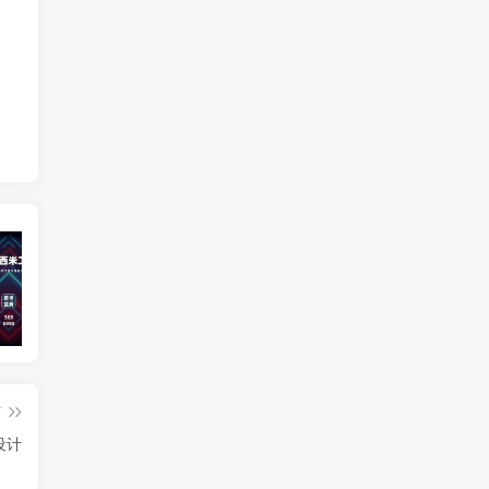
宣传视频
插件更新
智
篇
设计