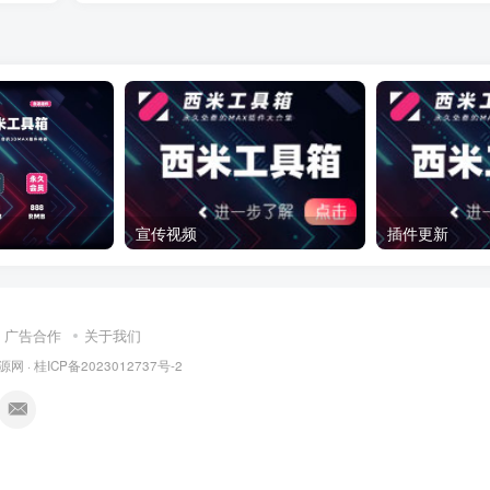
宣传视频
插件更新
广告合作
关于我们
源网
·
桂ICP备2023012737号-2