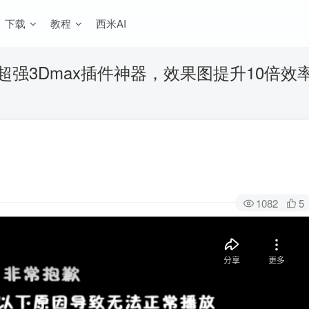
下载
教程
西米AI
超强3Dmax插件神器，效果图提升10倍效
1082
5