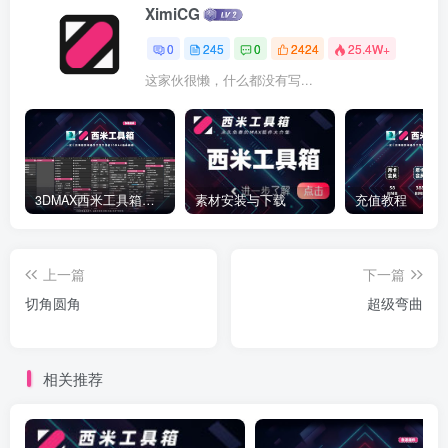
XimiCG
0
245
0
2424
25.4W+
这家伙很懒，什么都没有写...
3DMAX西米工具箱下载
素材安装与下载
充值教程
上一篇
下一篇
切角圆角
超级弯曲
相关推荐