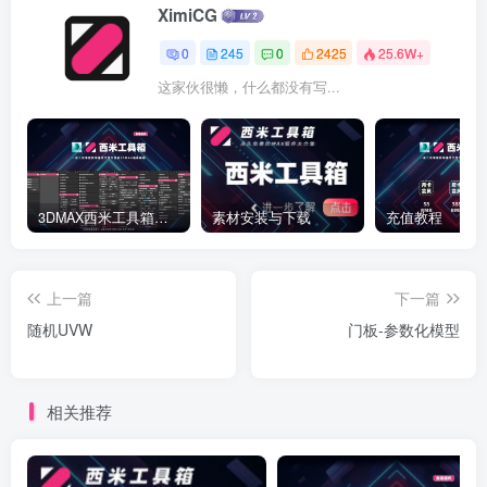
XimiCG
0
245
0
2425
25.6W+
这家伙很懒，什么都没有写...
3DMAX西米工具箱下载
素材安装与下载
充值教程
上一篇
下一篇
随机UVW
门板-参数化模型
相关推荐