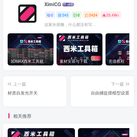
XimiCG
0
245
0
2424
25.4W+
这家伙很懒，什么都没有写...
3DMAX西米工具箱下载
素材安装与下载
充值教程
上一篇
下一篇
材质自发光开关
自由捕捉摆模型设置
相关推荐