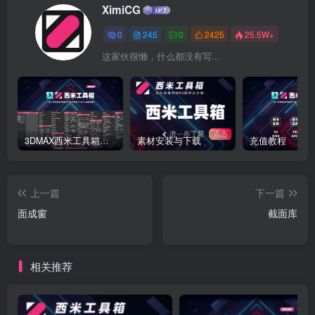
XimiCG
0
245
0
2425
25.5W+
这家伙很懒，什么都没有写...
3DMAX西米工具箱下载
素材安装与下载
充值教程
上一篇
下一篇
面成窗
截面库
相关推荐