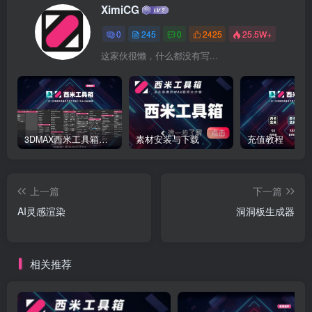
XimiCG
0
245
0
2425
25.5W+
这家伙很懒，什么都没有写...
3DMAX西米工具箱下载
素材安装与下载
充值教程
上一篇
下一篇
AI灵感渲染
洞洞板生成器
相关推荐