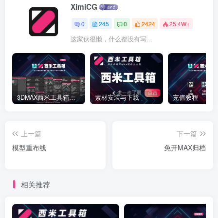
XimiCG
0
245
0
2424
25.4W+
这家伙很懒，什么都没有写...
3DMAX西米工具箱下载
素材安装与下载
充值教程
上一篇
下一篇
模型重布线
免开MAX归档
相关推荐