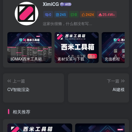
XimiCG
0
245
0
2424
25.4W+
这家伙很懒，什么都没有写...
3DMAX西米工具箱下载
素材安装与下载
充值教程
上一篇
下一篇
CV智能渲染
AI建模
相关推荐