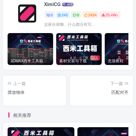
XimiCG
0
245
0
2424
25.4W+
这家伙很懒，什么都没有写...
3DMAX西米工具箱下载
素材安装与下载
充值教程
上一篇
下一篇
摆放物体
匹配对齐
相关推荐