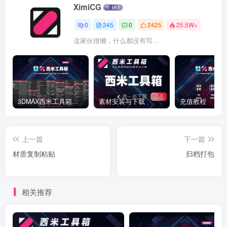
XimiCG
0
245
0
2425
25.5W+
这家伙很懒，什么都没有写...
3DMAX西米工具箱下载
素材安装与下载
充值教程
上一篇
下一篇
材质复制粘贴
归档打包
相关推荐