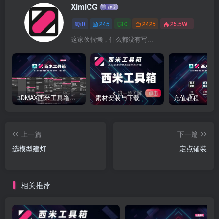
XimiCG
0
245
0
2425
25.5W+
这家伙很懒，什么都没有写...
3DMAX西米工具箱下载
素材安装与下载
充值教程
上一篇
下一篇
选模型建灯
定点铺装
相关推荐