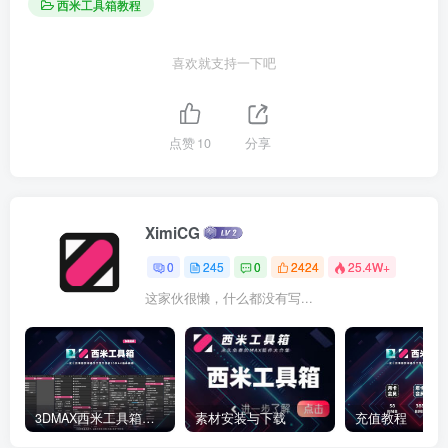
西米工具箱教程
喜欢就支持一下吧
点赞
10
分享
XimiCG
0
245
0
2424
25.4W+
这家伙很懒，什么都没有写...
3DMAX西米工具箱下载
素材安装与下载
充值教程