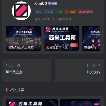
XimiCG
0
245
0
2425
25.5W+
这家伙很懒，什么都没有写...
3DMAX西米工具箱下载
素材安装与下载
充值教程
上一篇
下一篇
延长线交点
灯光改名
相关推荐