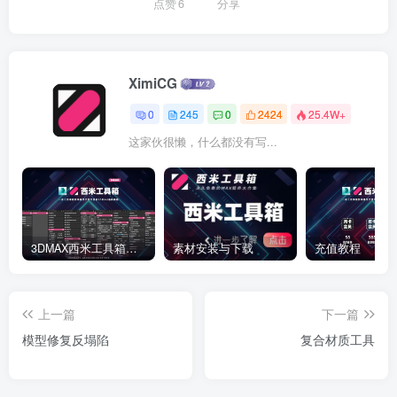
点赞
6
分享
XimiCG
0
245
0
2424
25.4W+
这家伙很懒，什么都没有写...
3DMAX西米工具箱下载
素材安装与下载
充值教程
上一篇
下一篇
模型修复反塌陷
复合材质工具