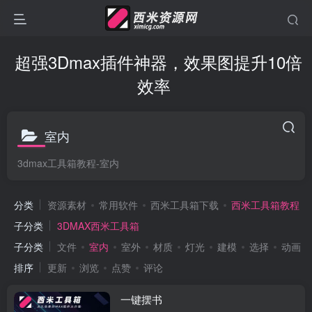
超强3Dmax插件神器，效果图提升10倍
效率
室内
3dmax工具箱教程-室内
分类
资源素材
常用软件
西米工具箱下载
西米工具箱教程
子分类
3DMAX西米工具箱
子分类
文件
室内
室外
材质
灯光
建模
选择
动画
排序
更新
浏览
点赞
评论
一键摆书