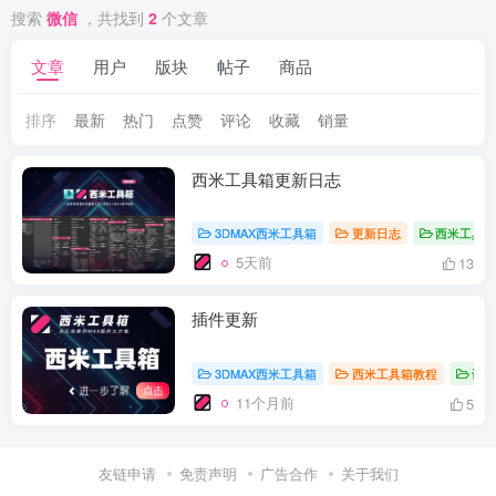
搜索
微信
，共找到
2
个文章
文章
用户
版块
帖子
商品
排序
最新
热门
点赞
评论
收藏
销量
西米工具箱更新日志
3DMAX西米工具箱
更新日志
西米工具
5天前
13
插件更新
3DMAX西米工具箱
西米工具箱教程
设
11个月前
5
友链申请
免责声明
广告合作
关于我们