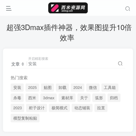
超强3Dmax插件神器，效果图提升10倍
效率
开启精彩搜索
文章
热门搜索
安装
2025
贴图
卸载
2024
微信
工具箱
杀毒
西米
3dmax
素材库
关于
弧形
归档
2023
柜子设计
极简模式
动态铺装
拉直
模型复制粘贴