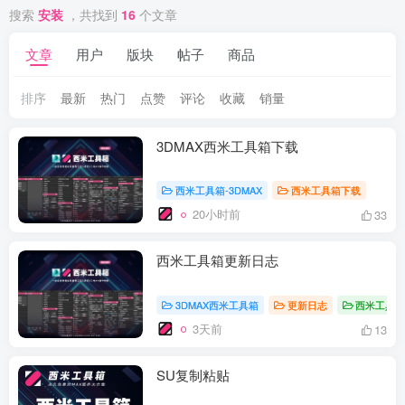
搜索
安装
，共找到
16
个文章
文章
用户
版块
帖子
商品
排序
最新
热门
点赞
评论
收藏
销量
3DMAX西米工具箱下载
西米工具箱-3DMAX
西米工具箱下载
20小时前
33
西米工具箱更新日志
3DMAX西米工具箱
更新日志
西米工具
3天前
13
SU复制粘贴